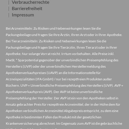
Verbraucherrechte
Barrierefreiheit
Impressum
Bei Arzneimitteln: Zu Risiken und Nebenwirkungen lesen Sie die
Packungsbeilage und fragen Sie Ihre Ärztin, Ihren Arzt oder in Ihrer Apotheke.
Bei Tierarzneimitteln: Zu Risiken und Nebenwirkungen lesen Sie die
Packungsbeilage und fragen Sie Ihre Tierärztin, Ihren Tierarzt oder in Ihrer
Apotheke. Nur solange Vorrat reicht. Irrtum vorbehalten. Alle Preise inkl.
MwSt. * Sparpotential gegenüber der unverbindlichen Preisempfehlung des
Herstellers (UVP) oder der unverbindlichen Herstellermeldung des
Apothekenverkaufspreises (UAVP) an die Informationsstelle für
Arzneispezialitäten (IFA GmbH) / nur bei rezeptfreien Produkten außer
Büchern. UVP = Unverbindliche Preisempfehlung des Herstellers (UVP). AVP =
Apothekenverkaufspreis (AVP). Der AVP ist keine unverbindliche
Preisempfehlung der Hersteller. Der AVP ist ein von den Apotheken selbst in
Ansatz gebrachter Preis für rezeptfreie Arzneimittel, der in der Höhe dem für
Apotheken verbindlichen Arzneimittel Abgabepreis entspricht, zu dem eine
Apotheke in bestimmten Fällen das Produkt mit der gesetzlichen
Krankenversicherung abrechnet. Im Gegensatz zum AVP ist die gebräuchliche