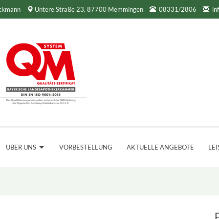
ockmann
Untere Straße 23, 87700 Memmingen
08331/2806
in
ÜBER UNS
VORBESTELLUNG
AKTUELLE ANGEBOTE
LE
F