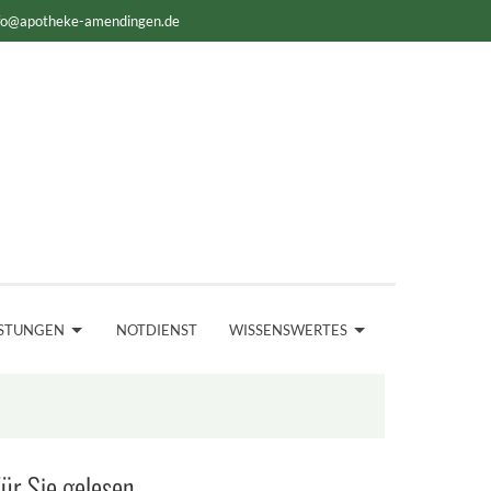
fo@apotheke-amendingen.de
ISTUNGEN
NOTDIENST
WISSENSWERTES
ür Sie gelesen