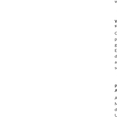
w
W
s
G
p
g
E
d
a
s
P
M
d
U