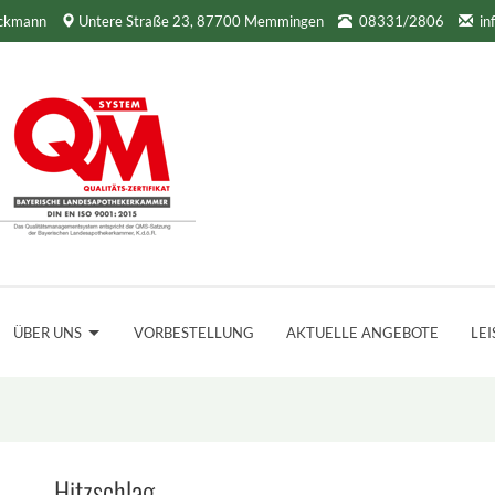
ockmann
Untere Straße 23, 87700 Memmingen
08331/2806
in
ÜBER UNS
VORBESTELLUNG
AKTUELLE ANGEBOTE
LE
Hitzschlag