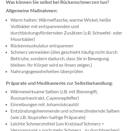
Was können Sie selbst bei Rückenschmerzen tun?
Allgemeine Maßnahmen:
Warm halten: Wärmeflasche, warme Wickel, heiße
Vollbäder mit entspannenden und
durchblutungsfördernden Zusätzen (z.B. Schwefel- oder
Moorbäder)
Rückenmuskulatur entspannen
Schmerz vermeiden (dies geschieht häufig nicht durch
Bettruhe, sondern dadurch, dass Sie in Bewegung
bleiben. Ihr Körper wird es Ihnen zeigen.)
Nahrungsgewohnheiten überprüfen
Präparate und Medikamente zur Selbstbehandlung:
Wärmewirksame Salben (z.B. mit Bienengift,
Rosmarinextrakt, Cayennepfeffer)
Einreibungen mit Johanniskrautöl
Entzündungshemmende und schmerzlindernde Salben
(wie z.B. Ibuprofen-haltige Präparate)
Leichte Schmerzmittel (um Kreislauf Schmerz >
Verspannung > noch mehr Schmerz... zu durchbrechen)