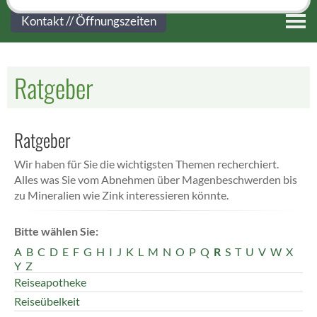
Kontakt
Kontakt // Öffnungszeiten
Ratgeber
Ratgeber
Wir haben für Sie die wichtigsten Themen recherchiert.
Alles was Sie vom Abnehmen über Magenbeschwerden bis
zu Mineralien wie Zink interessieren könnte.
Bitte wählen Sie:
A
B
C
D
E
F
G
H
I
J
K
L
M
N
O
P
Q
R
S
T
U
V
W
X
Y
Z
Reiseapotheke
Reiseübelkeit